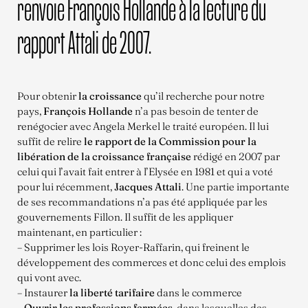
renvoie François Hollande à la lecture du
rapport Attali de 2007.
Pour obtenir
la croissance
qu’il recherche pour notre
pays,
François Hollande
n’a pas besoin de tenter de
renégocier avec Angela Merkel le traité européen. Il lui
suffit de relire
le rapport de la Commission pour la
libération de la croissance française
rédigé en 2007 par
celui qui l’avait fait entrer à l’Elysée en 1981 et qui a voté
pour lui récemment,
Jacques Attali
. Une partie importante
de ses recommandations n’a pas été appliquée par les
gouvernements Fillon. Il suffit de les appliquer
maintenant, en particulier :
– Supprimer les lois Royer-Raffarin, qui freinent le
développement des commerces et donc celui des emplois
qui vont avec.
– Instaurer
la liberté tarifaire
dans le commerce
–
Ouvrir les professions fermées
, dans lesquelles des