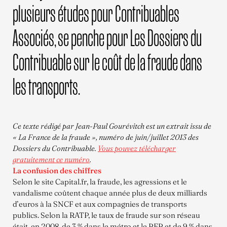
plusieurs études pour Contribuables
Associés, se penche pour Les Dossiers du
Contribuable sur le coût de la fraude dans
les transports.
Ce texte rédigé par Jean-Paul Gourévitch est un extrait issu de
« La France de la fraude », numéro de juin/juillet 2013 des
Dossiers du Contribuable.
Vous pouvez télécharger
gratuitement ce numéro
.
La confusion des chiffres
Selon le site Capital.fr, la fraude, les agressions et le
vandalisme coûtent chaque année plus de deux milliards
d’euros à la SNCF et aux compagnies de transports
publics. Selon la RATP, le taux de fraude sur son réseau
était, en 2008, de 3 % dans le métro et le RER et de 9 % dans