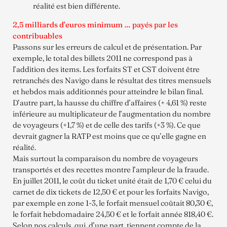
réalité est bien différente.
2,5 milliards d’euros minimum … payés par les
contribuables
Passons sur les erreurs de calcul et de présentation. Par
exemple, le total des billets 2011 ne correspond pas à
l’addition des items. Les forfaits ST et CST doivent être
retranchés des Navigo dans le résultat des titres mensuels
et hebdos mais additionnés pour atteindre le bilan final.
D’autre part, la hausse du chiffre d’affaires (+ 4,61 %) reste
inférieure au multiplicateur de l’augmentation du nombre
de voyageurs (+1,7 %) et de celle des tarifs (+3 %). Ce que
devrait gagner la RATP est moins que ce qu’elle gagne en
réalité.
Mais surtout la comparaison du nombre de voyageurs
transportés et des recettes montre l’ampleur de la fraude.
En juillet 2011, le coût du ticket unité était de 1,70 € celui du
carnet de dix tickets de 12,50 € et pour les forfaits Navigo,
par exemple en zone 1-3, le forfait mensuel coûtait 80,30 €,
le forfait hebdomadaire 24,50 € et le forfait année 818,40 €.
Selon nos calculs, qui, d’une part, tiennent compte de la