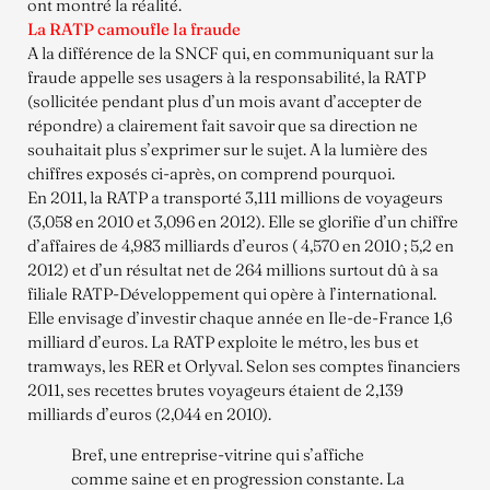
ont montré la réalité.
La RATP camoufle la fraude
A la différence de la SNCF qui, en communiquant sur la
fraude appelle ses usagers à la responsabilité, la RATP
(sollicitée pendant plus d’un mois avant d’accepter de
répondre) a clairement fait savoir que sa direction ne
souhaitait plus s’exprimer sur le sujet. A la lumière des
chiffres exposés ci-après, on comprend pourquoi.
En 2011, la RATP a transporté 3,111 millions de voyageurs
(3,058 en 2010 et 3,096 en 2012). Elle se glorifie d’un chiffre
d’affaires de 4,983 milliards d’euros ( 4,570 en 2010 ; 5,2 en
2012) et d’un résultat net de 264 millions surtout dû à sa
filiale RATP-Développement qui opère à l’international.
Elle envisage d’investir chaque année en Ile-de-France 1,6
milliard d’euros. La RATP exploite le métro, les bus et
tramways, les RER et Orlyval. Selon ses comptes financiers
2011, ses recettes brutes voyageurs étaient de 2,139
milliards d’euros (2,044 en 2010).
Bref, une entreprise-vitrine qui s’affiche
comme saine et en progression constante. La