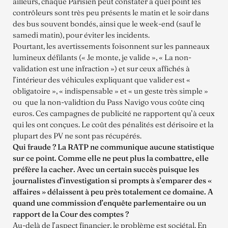
ailleurs, chaque Parisien peut constater à quel point les
contrôleurs sont très peu présents le matin et le soir dans
des bus souvent bondés, ainsi que le week-end (sauf le
samedi matin), pour éviter les incidents.
Pourtant, les avertissements foisonnent sur les panneaux
lumineux défilants (« Je monte, je valide », « La non-
validation est une infraction ») et sur ceux affichés à
l’intérieur des véhicules expliquant que valider est «
obligatoire », « indispensable » et « un geste très simple »
ou que la non-validtion du Pass Navigo vous coûte cinq
euros. Ces campagnes de publicité ne rapportent qu’à ceux
qui les ont conçues. Le coût des pénalités est dérisoire et la
plupart des PV ne sont pas récupérés.
Qui fraude ? La RATP ne communique aucune statistique
sur ce point. Comme elle ne peut plus la combattre, elle
préfère la cacher. Avec un certain succès puisque les
journalistes d’investigation si prompts à s’emparer des «
affaires » délaissent à peu près totalement ce domaine. A
quand une commission d’enquête parlementaire ou un
rapport de la Cour des comptes ?
Au-delà de l’aspect financier, le problème est sociétal. En