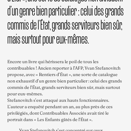
d’un genre bien particulier : celui des grands
commis de l’État, grands serviteurs bien sûr,
mais surtout pour eux-mêmes.
Encore un livre qui hérissera le poil de tous les
contribuables ! Ancien reporter à l’AFP, Yvan Stefanovitch
propose, avec « Rentiers d’État », une sorte de catalogue
non exhaustif d’un genre bien particulier : celui des grands
commis de l’État, grands serviteurs bien sûr, mais surtout
pour eux-mêmes.
Stefanovitch s’est attaqué aux hauts fonctionnaires.
L’auteur a enquêté pendant un an, au plus près de ces
privilégiés, dont Contribuables Associés avait tiré le
portrait dans « Les Enfants gâtés de l’État ».
Yvan Stefanovitch s’est concentré sur ceux