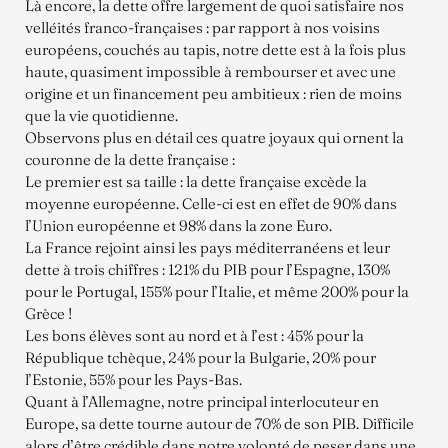
Là encore, la dette offre largement de quoi satisfaire nos
velléités franco-françaises : par rapport à nos voisins
européens, couchés au tapis, notre dette est à la fois plus
haute, quasiment impossible à rembourser et avec une
origine et un financement peu ambitieux : rien de moins
que la vie quotidienne.
Observons plus en détail ces quatre joyaux qui ornent la
couronne de la dette française :
Le premier est sa taille : la dette française excède la
moyenne européenne. Celle-ci est en effet de 90% dans
l’Union européenne et 98% dans la zone Euro.
La France rejoint ainsi les pays méditerranéens et leur
dette à trois chiffres : 121% du PIB pour l’Espagne, 130%
pour le Portugal, 155% pour l’Italie, et même 200% pour la
Grèce !
Les bons élèves sont au nord et à l’est : 45% pour la
République tchèque, 24% pour la Bulgarie, 20% pour
l’Estonie, 55% pour les Pays-Bas.
Quant à l’Allemagne, notre principal interlocuteur en
Europe, sa dette tourne autour de 70% de son PIB. Difficile
alors d’être crédible dans notre volonté de peser dans une