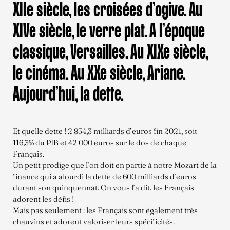
XIIe siècle, les croisées d’ogive. Au
XIVe siècle, le verre plat. A l’époque
classique, Versailles. Au XIXe siècle,
le cinéma. Au XXe siècle, Ariane.
Aujourd’hui, la dette.
Et quelle dette ! 2 834,3 milliards d’euros fin 2021, soit
116,3% du PIB et 42 000 euros sur le dos de chaque
Français.
Un petit prodige que l’on doit en partie à notre Mozart de la
finance qui a alourdi la dette de 600 milliards d’euros
durant son quinquennat. On vous l’a dit, les Français
adorent les défis !
Mais pas seulement : les Français sont également très
chauvins et adorent valoriser leurs spécificités.